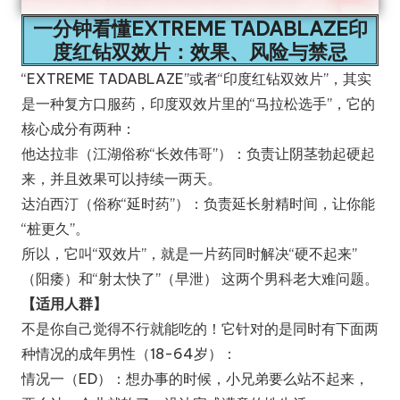
ra
一分钟看懂EXTREME TADABLAZE印
s
度红钻双效片：效果、风险与禁忌
u
“EXTREME TADABLAZE”或者“印度红钻双效片”，其实
是一种复方口服药，印度双效片里的“马拉松选手”，它的
p
核心成分有两种：
er
他达拉非（江湖俗称“长效伟哥”）：负责让阴茎勃起硬起
v
来，并且效果可以持续一两天。
e
达泊西汀（俗称“延时药”）：负责延长射精时间，让你能
“桩更久”。
g
所以，它叫“双效片”，就是一片药同时解决“硬不起来”
af
（阳痿）和“射太快了”（早泄） 这两个男科老大难问题。
o
【适用人群】
rc
不是你自己觉得不行就能吃的！它针对的是同时有下面两
种情况的成年男性（18-64岁）：
e
情况一（ED）：想办事的时候，小兄弟要么站不起来，
_