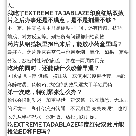
人。
我吃了EXTREME TADABLAZE印度红钻双效
片之后办事还是不满意，是不是剂量不够？
不一定。性满意度不只是硬度+时间，还有情感、技巧、
前戏、对方反应等。别把所有问题都归给药物。
药片从铝箔板里抠出来后，能放小药盒里吗？
最好不。药片暴露在空气中容易受潮、氧化。如果一定要
分装，放密封性好的药盒，并在一两周内用完。
吃药的同时，还能做什么改善早泄？
可以做“动-停”训练、挤压法，或使用加厚避孕套、局部
麻醉喷雾。药物+行为治疗的效果远大于单独用药。
第一次吃，特别紧张怎么办？
紧张会抑制勃起、加重早泄。建议第一次在熟悉、无压力
的环境中，和伴侣充分沟通，不要期望“完美表现”。也可
以先从半杯温水、深呼吸、放松肌肉开始。
吃EXTREME TADABLAZE印度红钻双效片能
根治ED和PE吗？