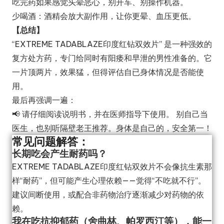
吃完药如果感觉头晕恶心，别开车、别操作机器。
少喝酒：酒精会放大副作用，让你更晕、血压更低。
【总结】
“EXTREME TADABLAZE印度红钻双效片” 是一种强效的
复方处方药，专门给同时有阳痿和早泄的男性准备的。它
一片顶两片，效果猛，但得评估自已身体情况是否能使
用。
最后再强调一遍：
📢 请仔细阅读说明书，并在医师指导下使用。 别自己当
医生，也别听隔壁老王推荐。身体是自己的，安全第一！
常见问题解答：
长期吃会产生耐药吗？
EXTREME TADABLAZE印度红钻双效片不会像抗生素那
样“耐药”，但可能产生心理依赖——觉得“不吃就不行”。
建议间断使用，或配合非药物治疗逐渐减少对药物的依
赖。
我在吃抗抑郁药（舍曲林、帕罗西汀等），能一