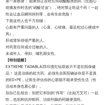
第一条铁律： 如果你正在吃任何硝酸酯类的药（比如心
绞痛发作时含的“硝酸甘油”），绝对禁止吃这个药！一起
吃会让血压瞬间掉到零，会有生命危险！
下面这些人也千万别碰：
心脏有严重问题的人（心衰、心绞痛、最近犯过心梗或中
风）。
肝或肾坏得很严重的人。
对药里任何成分过敏的人。
未成年人、孕妇、哺乳期女性。
【特别提醒】
EXTREME TADABLAZE印度红钻双效片不是壮阳保健
品！ 这是治病的处方药。必须先去医院确诊你是不是真
的ED+PE，让医生评估你的心脏能不能承受性生活（性
活动本身也累心脏）。
别自己乱组合：别把它和别的“伟哥”（比如万艾可）一起
吃，也别和抗抑郁药、治前列腺的药随便混吃。