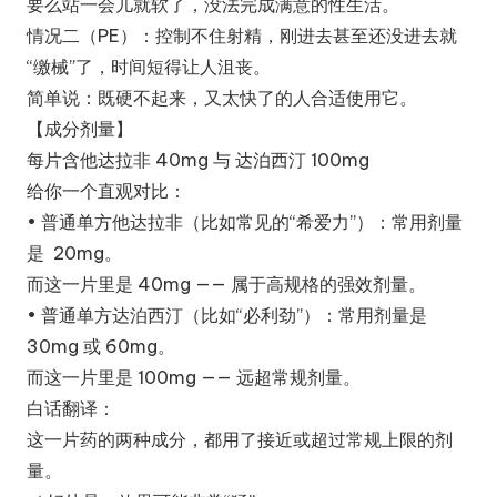
要么站一会儿就软了，没法完成满意的性生活。
价
情况二（PE）：控制不住射精，刚进去甚至还没进去就
格
“缴械”了，时间短得让人沮丧。
简单说：既硬不起来，又太快了的人合适使用它。
_
【成分剂量】
效
每片含他达拉非 40mg 与 达泊西汀 100mg
果
给你一个直观对比：
_
• 普通单方他达拉非（比如常见的“希爱力”）：常用剂量
是 20mg。
常
而这一片里是 40mg —— 属于高规格的强效剂量。
见
• 普通单方达泊西汀（比如“必利劲”）：常用剂量是
问
30mg 或 60mg。
题
而这一片里是 100mg —— 远超常规剂量。
白话翻译：
解
这一片药的两种成分，都用了接近或超过常规上限的剂
答
量。