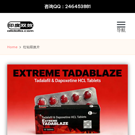
Skip
印
to
content
度
Home
红钻双效片
蓝
蝌
蚪
双
效
片
E
xt