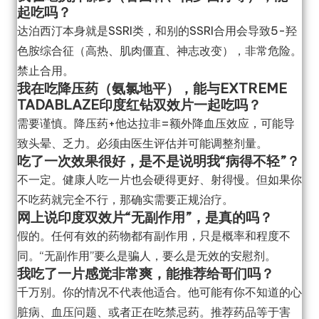
起吃吗？
达泊西汀本身就是SSRI类，和别的SSRI合用会导致5-羟
色胺综合征（高热、肌肉僵直、神志改变），非常危险。
禁止合用。
我在吃降压药（氨氯地平），能与EXTREME
TADABLAZE印度红钻双效片一起吃吗？
需要谨慎。降压药+他达拉非=额外降血压效应，可能导
致头晕、乏力。必须由医生评估并可能调整剂量。
吃了一次效果很好，是不是说明我“病得不轻”？
不一定。健康人吃一片也会硬得更好、射得慢。但如果你
不吃药就完全不行，那确实需要正规治疗。
网上说印度双效片“无副作用”，是真的吗？
假的。任何有效的药物都有副作用，只是概率和程度不
同。“无副作用”要么是骗人，要么是无效的安慰剂。
我吃了一片感觉非常爽，能推荐给哥们吗？
千万别。你的情况不代表他适合。他可能有你不知道的心
脏病、血压问题、或者正在吃禁忌药。推荐药品等于害